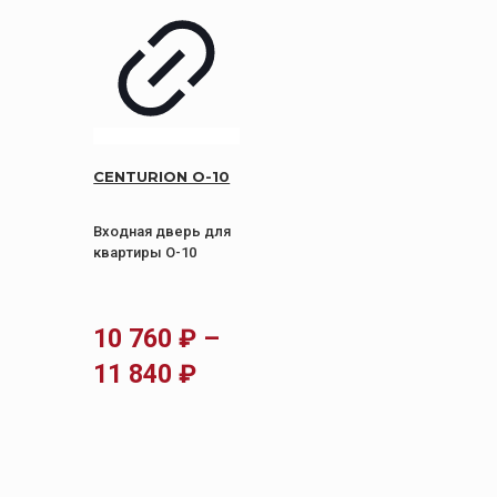
CENTURION О-10
Входная дверь для
квартиры О-10
10 760
₽
–
Диапазон
11 840
₽
цен:
10
760 ₽