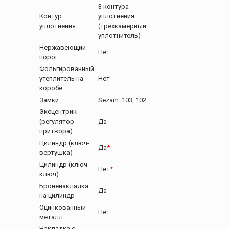
3 контура
Контур
уплотнения
уплотнения
(трехкамерный
уплотнитель)
Нержавеющий
Нет
порог
Фольгированный
утеплитель на
Нет
коробе
Замки
Sezam: 103, 102
Эксцентрик
(регулятор
Да
притвора)
Цилиндр (ключ-
Да
*
вертушка)
Цилиндр (ключ-
Нет
*
ключ)
Броненакладка
Да
на цилиндр
Оцинкованный
Нет
металл
Накладка с