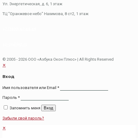
Ул. Энергетическая, д. 6, 1 этаж
​ТЦ "Оранжевое небо"​ Нахимова, 8 ст2, ​1 этаж
+7 (3822) 67-69-69
az-on@list.ru
© 2005 - 2026 ООО «Азбука Окон Плюс»
| All Rights Reserved
✕
Вход
Имя пользователя или Email
*
Пароль
*
Запомнить меня
Вход
Забыли свой пароль?
✕