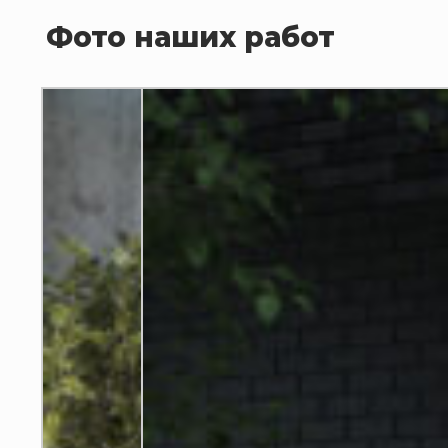
–
Фото наших работ
11
840 ₽