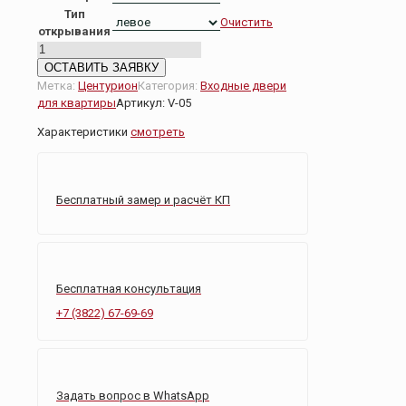
Тип
Очистить
открывания
Количество
товара
ОСТАВИТЬ ЗАЯВКУ
CENTURION
Метка:
Центурион
Категория:
Входные двери
V-
для квартиры
Артикул:
V-05
05
Характеристики
смотреть
Бесплатный замер и расчёт КП
Бесплатная консультация
+7 (3822) 67-69-69
Задать вопрос в WhatsApp