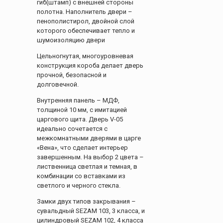
гиб(штамп) с внешней стороны
полотна. Наполнитель двери –
пенополистирол, двойной слой
которого обеспечивает тепло и
шумоизоляцию двери
Цельногнутая, многоуровневая
конструкция короба делает дверь
прочной, безопасной и
долговечной.
Внутренняя панель – МДФ,
толщиной 10 мм, с имитацией
царгового щита. Дверь V-05
идеально сочетается с
межкомнатными дверями в царге
«Вена», что сделает интерьер
завершенным. На выбор 2 цвета –
лиственница светлая и темная, в
комбинации со вставками из
светлого и черного стекла.
Замки двух типов закрывания –
сувальдный SEZAM 103, 3 класса, и
цилиндровый SEZAM 102, 4 класса