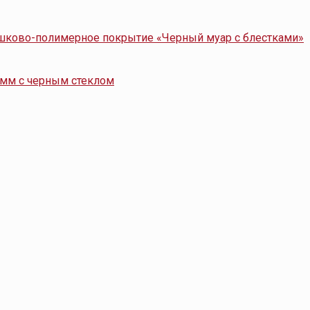
шково-полимерное покрытие «Черный муар с блестками»
 мм с черным стеклом