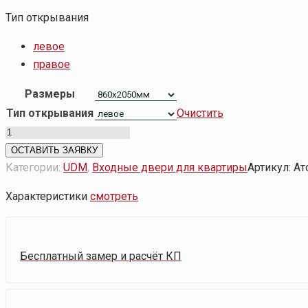
Тип открывания
левое
правое
Размеры
Тип открывания
Очистить
Количество
товара
ОСТАВИТЬ ЗАЯВКУ
Атом
Категории:
UDM
,
Входные двери для квартиры
Артикул:
Ат
Royal
Характеристики
смотреть
2
Дуб
пацифика
Бесплатный замер и расчёт КП