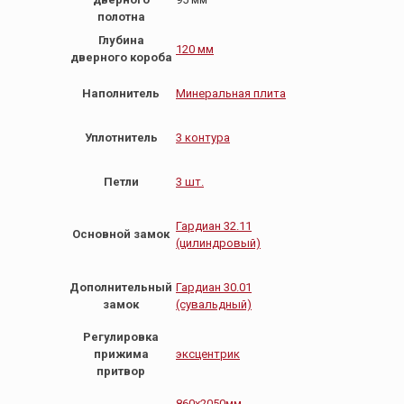
полотна
Глубина
120 мм
дверного короба
Наполнитель
Минеральная плита
Уплотнитель
3 контура
Петли
3 шт.
Гардиан 32.11
Основной замок
(цилиндровый)
Дополнительный
Гардиан 30.01
замок
(сувальдный)
Регулировка
прижима
эксцентрик
притвор
860х2050мм
,