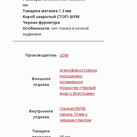
мм
Толщина металла 1.2 мм
Короб закрытый СТОП-ШУМ
Черная фурнитура
Особенности:
нет глазка и ночной
задвижки
Производитель
UDM
атмосферостойкое
порошково-
Внешняя
полимерное
отделка
покрытие «Черный
муар с блестками»
гладкая МДФ-
Внутренняя
панель 10 мм с
отделка
черным стеклом
Толщина
дверного
95 мм