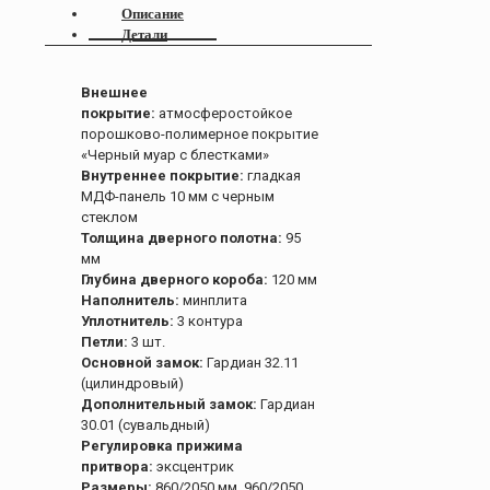
Описание
Детали
Внешнее
покрытие:
атмосферостойкое
порошково-полимерное покрытие
«Черный муар с блестками»
Внутреннее покрытие:
гладкая
МДФ-панель 10 мм с черным
стеклом
Толщина дверного полотна:
95
мм
Глубина дверного короба:
120 мм
Наполнитель:
минплита
Уплотнитель:
3 контура
Петли:
3 шт.
Основной замок:
Гардиан 32.11
(цилиндровый)
Дополнительный замок:
Гардиан
30.01 (сувальдный)
Регулировка прижима
притвора:
эксцентрик
Размеры:
860/2050 мм, 960/2050