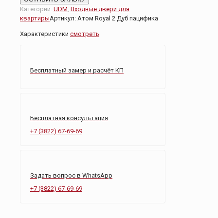
Атом
Категории:
UDM
,
Входные двери для
Royal
квартиры
Артикул:
Атом Royal 2 Дуб пацифика
2
Характеристики
смотреть
Дуб
пацифика
Бесплатный замер и расчёт КП
Бесплатная консультация
+7 (3822) 67-69-69
Задать вопрос в WhatsApp
+7 (3822) 67-69-69