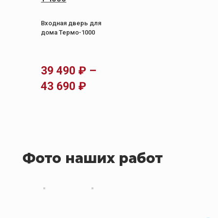
Входная дверь для
дома Термо-1000
39 490
₽
–
Диапазон
43 690
₽
цен:
39
490 ₽
–
Фото наших работ
43
690 ₽