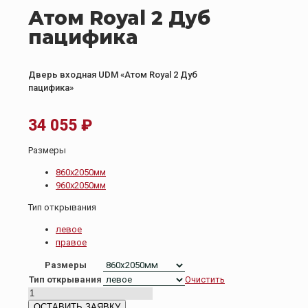
Атом Royal 2 Дуб
пацифика
Дверь входная UDM «Атом Royal 2 Дуб
пацифика»
34 055
₽
Размеры
860х2050мм
960х2050мм
Тип открывания
левое
правое
Размеры
Тип открывания
Очистить
Количество
товара
ОСТАВИТЬ ЗАЯВКУ