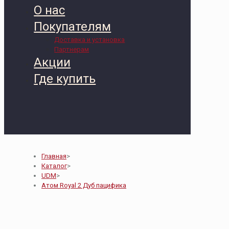
О нас
Покупателям
Доставка и установка
Партнерам
Акции
Где купить
Главная
>
Каталог
>
UDM
>
Атом Royal 2 Дуб пацифика