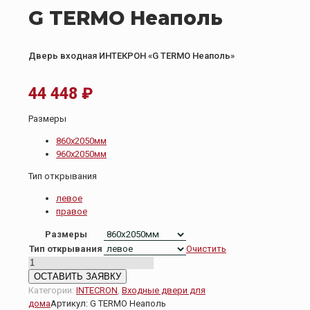
G TERMO Неаполь
Дверь входная ИНТЕКРОН «G TERMO Неаполь»
44 448
₽
Размеры
860х2050мм
960х2050мм
Тип открывания
левое
правое
Размеры
Тип открывания
Очистить
Количество
товара
ОСТАВИТЬ ЗАЯВКУ
G
Категории:
INTECRON
,
Входные двери для
TERMO
дома
Артикул:
G TERMO Неаполь