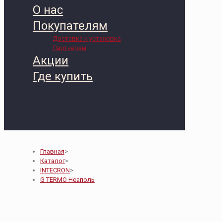
О нас
Покупателям
Доставка и установка
Партнерам
Акции
Где купить
Главная
>
Каталог
>
INTECRON
>
G TERMO Неаполь