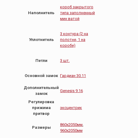
короб закрытого
Наполнитель
типа заполненный
мин ватой
3 контура (2 на
Уплотнитель
полотне, 1 на
коробе)
Петли
3 шт.
Основной замок
Гардиан 30.11
Дополнительный
Genesis 9.16
замок
Регулировка
прижима
эксцентрик
притвор
860х2050мм
,
Размеры
960х2050мм