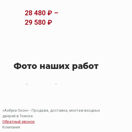
28 480
₽
–
Диапазон
29 580
₽
цен:
28
480 ₽
–
Фото наших работ
29
580 ₽
«Азбука Окон» - Продажа, доставка, монтаж входных
дверей в Томске.
Обратный звонок
Компания